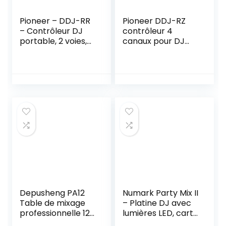
Pioneer – DDJ-RR
Pioneer DDJ-RZ
– Contrôleur DJ
contrôleur 4
portable, 2 voies,
canaux pour DJ
SW Rekordbox
rekordbox
fourni
Depusheng PA12
Numark Party Mix II
Table de mixage
– Platine DJ avec
professionnelle 12
lumières LED, carte
canaux Contrôleur
son et table de