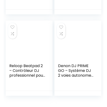
DJ avec 99 effets
mixage DJ avec
DSP Entrée
Serato DJ Lite et
Bluetooth Lecteur
Algoriddim djay
USB Alimentation
Pro AI
fantôme 48V
Reloop Beatpad 2
Denon DJ PRIME
– Contrôleur DJ
GO – Système DJ
professionnel pour
2 voies autonome
iPad, Mac/PC et
et portable sur
plate-forme
batterie
Android, interface
rechargeable,
USB 4 canaux
streaming WiFi,
intégrée pour club
écran tactile
audio et pads RGB
multipoint HD 7″