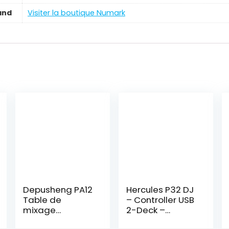
and
Visiter la boutique Numark
Depusheng PA12
Hercules P32 DJ
Table de
– Controller USB
mixage
2-Deck –
professionnelle
32Pads