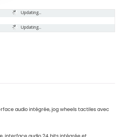
Updating...
Updating...
face audio intégrée, jog wheels tactiles avec
 interface audio 24 bits intégrée et