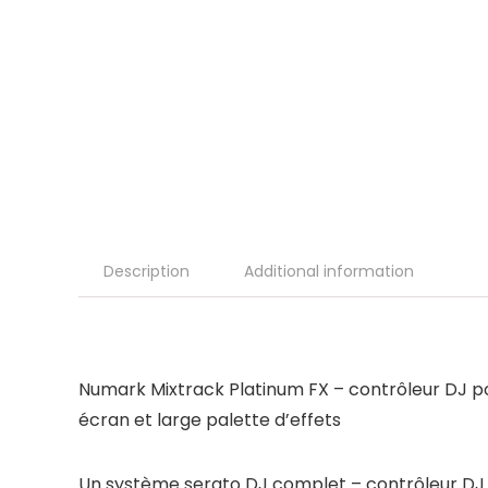
Description
Additional information
Numark Mixtrack Platinum FX – contrôleur DJ pou
écran et large palette d’effets
Un système serato DJ complet – contrôleur DJ po