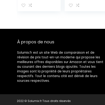
table de mixage
DJ, carte son
intégrée,
platines DJ
tactiles et large
palette d’effets
À propos de nous
Solumix.fr est un site Web de comparaison et de
révision de prix tout-en-un moderne qui propose les
meilleures offres disponibles sur Amazon et vous tient
au courant des derniers blogs ajoutés. Toutes les
images sont la propriété de leurs propriétaires
respectifs. Tout le contenu cité est dérivé de leurs
sources respectives.
2022 © Solumix.fr Tous droits réservés