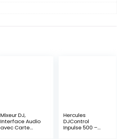
Mixeur DJ,
Hercules
Interface Audio
DJControl
avec Carte
Inpulse 500 –
Son,Table de
Contrôleur DJ