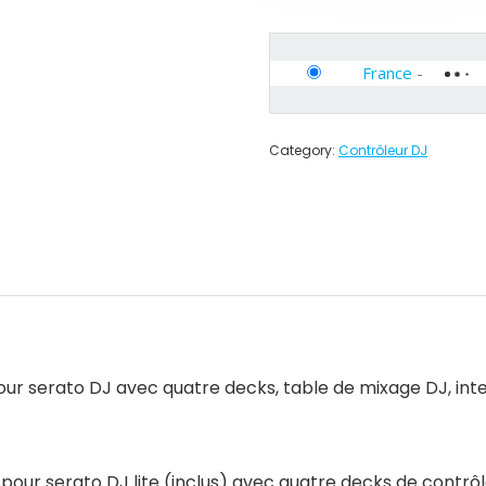
France
-
Category:
Contrôleur DJ
r serato DJ avec quatre decks, table de mixage DJ, inter
ur serato DJ lite (inclus) avec quatre decks de contrôle,