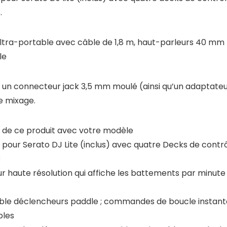
.
ltra-portable avec câble de 1,8 m, haut-parleurs 40 mm
e​
t un connecteur jack 3,5 mm moulé (ainsi qu’un adaptate
e mixage.
té de ce produit avec votre modèle
ur Serato DJ Lite (inclus) avec quatre Decks de contrôle
C
 haute résolution qui affiche les battements par minute 
ouble déclencheurs paddle ; commandes de boucle instant
ples