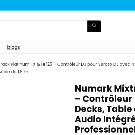
blogs
rack Platinum FX & HF125 – Contrôleur DJ pour Serato DJ avec 4 
âble de 1,8 m
Numark Mixtr
– Contrôleur 
Decks, Table 
Audio Intégr
Professionne