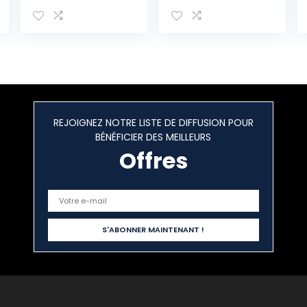
12 canaux
Contrôleur DJ
avec 99 effets
DSP Entrée
Bluetooth
Lecteur USB
Alimentation
fantôme 48V
REJOIGNEZ NOTRE LISTE DE DIFFUSION POUR
BÉNÉFICIER DES MEILLEURS
Offres