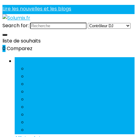
Lire les nouvelles et les blogs
Search for:
liste de souhaits
0
Comparez
Parcourir les catégories
Câbles et jacks
Casques DJ
Cellules et diamants
Contrôleur DJ
Courroies
Suite
DJ Set
Effets DJ
Mixeurs DJ