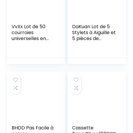
VvXx Lot de 50
DaKuan Lot de 5
courroies
Stylets à Aiguille et
universelles en
5 pièces de
caoutchouc pour
Rechange pour
enregistreurs,
Courroie de Platine
walkman, lecteur
Vinyle Différentes
CD/DVD Noir 40-
spécifications
135 mm
Machine à
Cassette carrée
LP Phonographe
Vinyle Record
Player Recorder
BHDD Pas Facile à
Cassette