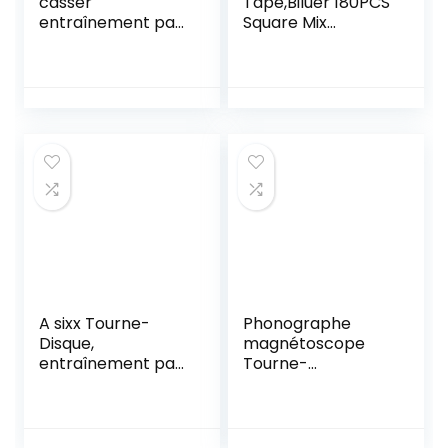
casser
Tape,Biluer 180PCS
entraînement par
Square Mix
Courroie Pratique,
Cassette De
Tourne-Disque,
Bande Courroie De
élasticité
Transmission
Professionnelle
Ceinture Machine
pour Les Tourne-
for Enregistreurs
disques
Walkman Lecteur
De DVD
Accessoires De
Bricolage Outils De
Réparation
A sixx Tourne-
Phonographe
Disque,
magnétoscope
entraînement par
Tourne-
Courroie, Belle
Disque/Courroie
élasticité Durable
d’entraînement de
Pas Facile à casser
Disque/Courroie
pour Les Tourne-
de Platine pour