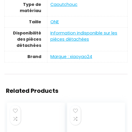
Type de
‎Caoutchouc
matériau
Taille
‎ONE
Disponibilité
‎Information indisponible sur les
des pièces
pièces détachées
détachées
Brand
Marque : xiaoyao24
Related Products