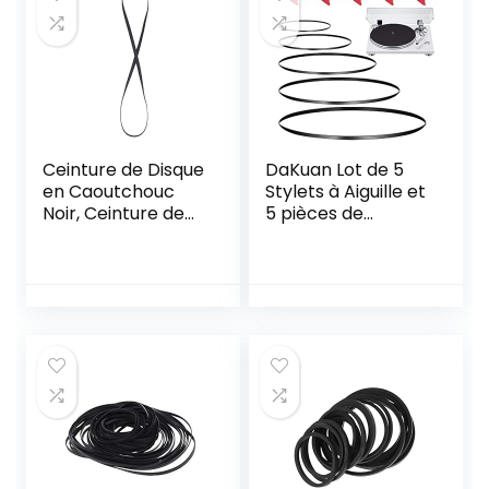
Ceinture de Disque
DaKuan Lot de 5
en Caoutchouc
Stylets à Aiguille et
Noir, Ceinture de
5 pièces de
Lecture
Rechange pour
Compatible avec
Courroie de Platine
la Platine Vinyle,
Vinyle Différentes
Ceinture de
spécifications
Rechange pour
Machine à
phonographe
Cassette carrée
LP Phonographe
Vinyle Record
Player Recorder