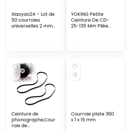
Xiaoyao24 – Lot de
YOKING Petite
50 courroies
Ceinture De CD-
universelles 2 mm
25-135 Mm Pliée
en caoutchouc
Carrée De 1,2 Mm,
pour enregistreurs,
Utilisée pour
walkman, lecteur
Enregistreur,
CD/DVD, noir, 40-
Baladeur, DVD, LD,
135 mm
Magnétoscope,
Répéteur De CD-
ROM
Ceinture de
Courroie plate 360
phonographe,Cour
x 1 x 15 mm
roie de