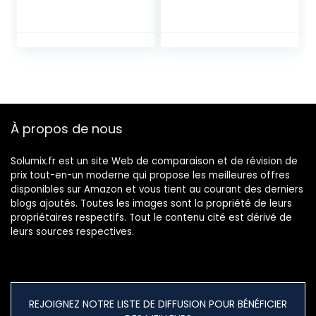
Platine,Ceinture de
Disque en
Caoutchouc,Courr
oies de Rechange
pour
Phonographe,Cour
roie Phono en
Caoutchouc,élasti
que,Pas Facile à
À propos de nous
briser,200mm
Largeur 5mm
Solumix.fr est un site Web de comparaison et de révision de
prix tout-en-un moderne qui propose les meilleures offres
disponibles sur Amazon et vous tient au courant des derniers
blogs ajoutés. Toutes les images sont la propriété de leurs
propriétaires respectifs. Tout le contenu cité est dérivé de
leurs sources respectives.
REJOIGNEZ NOTRE LISTE DE DIFFUSION POUR BÉNÉFICIER