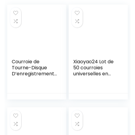
Courroie de
Xiaoyao24 Lot de
Tourne-Disque
50 courroies
D’enregistrement,
universelles en
Courroie pour
caoutchouc pour
Enregistreur,Courr
machine à
oies Carrées pour
cassettes 4 mm
Réparation
Compatible avec
D’enregistreur,Finit
les enregistreurs
ion Brillante pour
CD/DVD Walkman
Remplacement de
40-135 mm
réparation,pour
Enregistreur(50PC
)