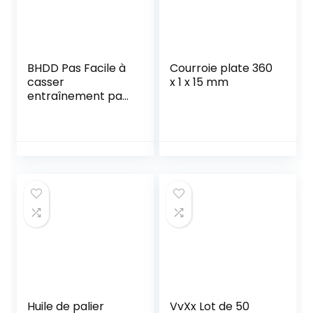
BHDD Pas Facile à
Courroie plate 360
casser
x 1 x 15 mm
entraînement par
Courroie Pratique,
Tourne-Disque,
élasticité
Professionnelle
pour Les Tourne-
disques
Huile de palier
VvXx Lot de 50