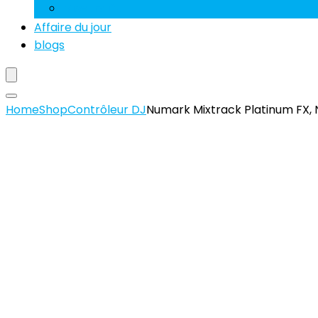
Mixeurs DJ
Affaire du jour
blogs
Home
Shop
Contrôleur DJ
Numark Mixtrack Platinum FX, N