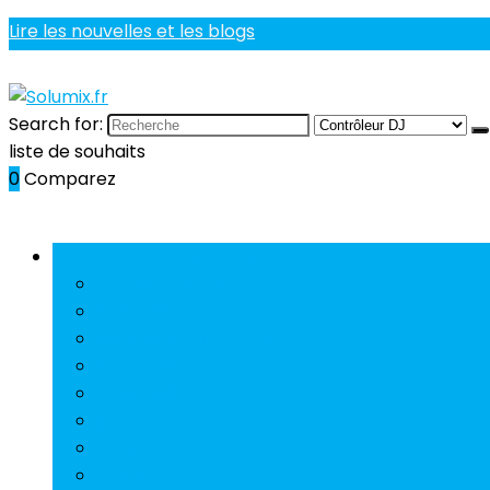
Lire les nouvelles et les blogs
Search for:
liste de souhaits
0
Comparez
Parcourir les catégories
Câbles et jacks
Casques DJ
Cellules et diamants
Contrôleur DJ
Courroies
Suite
DJ Set
Effets DJ