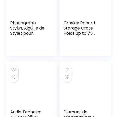
Phonograph
Crosley Record
Stylus, Aiguille de
Storage Crate
Stylet pour
Holds up to 75
Tourne-Disque à
Albums, Natural
tête magnétique
pour Tourne-
Disque
Audio Technica
Diamant de