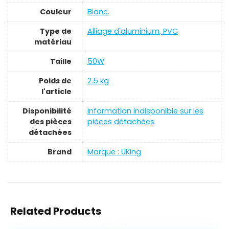
Couleur
‎Blanc.
Type de
‎Alliage d'aluminium, PVC
matériau
Taille
‎50W
Poids de
‎2.5 kg
l'article
Disponibilité
‎Information indisponible sur les
des pièces
pièces détachées
détachées
Brand
Marque : UKing
Related Products