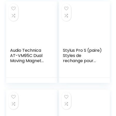
Audio Technica
Stylus Pro S (paire)
AT-VM95C Dual
Styles de
Moving Magnet
rechange pour
Cartridge with
tourne-disque
Conical Stylus 1/2″
Mount includes
Mounting
Hardware
(Black/Blue)