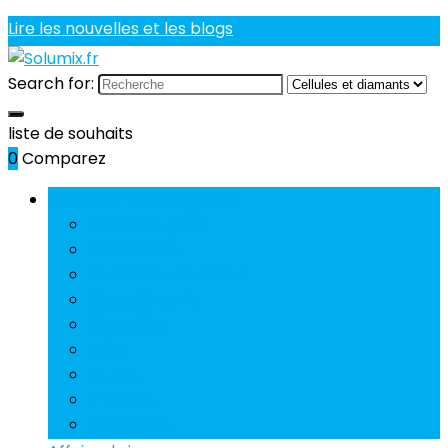
Lire les nouvelles et les blogs
Search for:
liste de souhaits
0
Comparez
Parcourir les catégories
Câbles et jacks
Casques DJ
Cellules et diamants
Contrôleur DJ
Courroies
Suite
DJ Set
Effets DJ
Mixeurs DJ