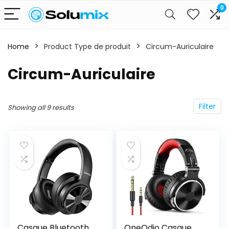
0
Home
Product Type de produit
‎Circum-Auriculaire
‎Circum-Auriculaire
Filter
Showing all 9 results
Casque Bluetooth
OneOdio Casque