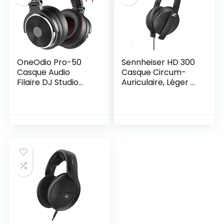
Phone PC Clavier
AMP Monitor
Studio DJ Noir
OneOdio Pro-50
Sennheiser HD 300
Casque Audio
Casque Circum-
Filaire DJ Studio
Auriculaire, Léger et
Monitor avec
Pliable – Noir
Circum-Auriculaire
Coton d’oreille
Protéiné Le Plus
épais, Hi-Res Audio,
Share-Port, 2
Jacks, heaphone
pour Phone PC
Piano Guitare AMP
Mix