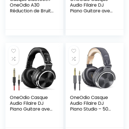
OneOdio A30
Audio Filaire DJ
Réduction de Bruit
Piano Guitare avec
Hybride, 45H
Micro, Hi-Res Audio
Autonomie, Hi-Res
Extra Basse Son,
Audio, Anti Bruit
Léger Confort
Casque sans Fil
Pliable Casques
Pliables
avec Share-Port, 2
Confortables, HiFi
câbles –
Casque Filaire 3.5
Headphone pour
Jack, Micro CVC 8.0
PC Studio Monitor
(Noir)
AMP Pro-10(Rouge)
OneOdio Casque
OneOdio Casque
Audio Filaire DJ
Audio Filaire DJ
Piano Guitare avec
Piano Studio – 50
Micro, Hi-Res Audio
mm Conducteurs,
Extra Basse Son,
Share-Port, Léger
Léger Confort
Confort Pliable Hi-