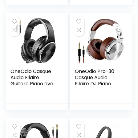
Pliable Casques
RES Basse – 6.35 et
avec Share-Port, 2
3.5 mm 2 Jack
Prise Jacks –
Câble avec Micro –
Headphone pour
Headphone PC
PC Studio Monitor
Guitare Monitor
AMP Pro-10(Noir)
Pro-10
OneOdio Casque
OneOdio Pro-30
Audio Filaire
Casque Audio
Guitare Piano avec
Filaire DJ Piano
Micro, Confort
Guitare Studio avec
Léger Casque avec
Circum-Auriculaire
Share-Port et 2
Coton Extra Épais
Câble, Hi-Fi et Hi-
et Doux, Hi-Res
Res Audio, Circum-
Audio Extra Bass,
Auriculaire
Share-Port, 2 Prise
Headphone
Jacks, Heaphone
Musique pour
Musique Phone PC