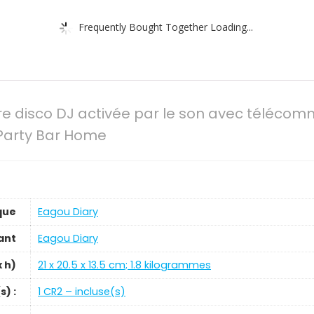
Frequently Bought Together Loading...
re disco DJ activée par le son avec téléc
Party Bar Home
que
‎Eagou Diary
ant
‎Eagou Diary
x h)
‎21 x 20.5 x 13.5 cm; 1.8 kilogrammes
s) :
‎1 CR2 – incluse(s)