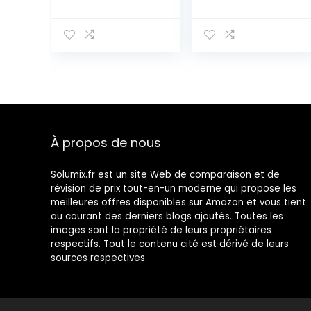
la corne de DJ
LED Lyre Effets
Hip Hop le plus
de DJ Lumière
iconique, le
avec
Bouton sonore le
Voiture/Maître-
plus amusant
Esclave/ DMX512
pour les fêtes,
Modes d’impôt
les
pour la fête de
anniversaires et
la fête DJ Disco
les jeux de
Bar Club Show
soirée (Pile
À propos de nous
incluses)
Solumix.fr est un site Web de comparaison et de
révision de prix tout-en-un moderne qui propose les
meilleures offres disponibles sur Amazon et vous tient
au courant des derniers blogs ajoutés. Toutes les
images sont la propriété de leurs propriétaires
respectifs. Tout le contenu cité est dérivé de leurs
sources respectives.