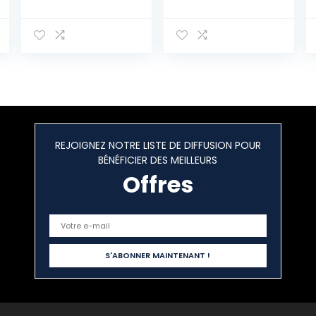
amplificateur 6
de Scène
W pour Guitare
Éclairage de
électrique
Discothèque
Projecteur Effet
Spot Stade
Télécommande
pour Fête,
Soirée, Bar,
Anniversaire,
Club, DJ Disco,
REJOIGNEZ NOTRE LISTE DE DIFFUSION POUR
Cadeau, Enfants
BÉNÉFICIER DES MEILLEURS
Offres