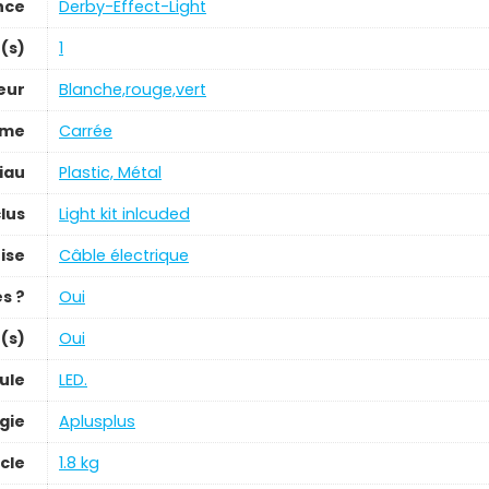
nce
‎Derby-Effect-Light
(s)
‎1
eur
‎Blanche,rouge,vert
rme
‎Carrée
iau
‎Plastic, Métal
lus
‎Light kit inlcuded
ise
‎Câble électrique
es ?
‎Oui
e(s)
‎Oui
ule
‎LED.
gie
‎Aplusplus
icle
‎1.8 kg