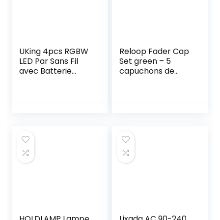
UKing 4pcs RGBW
Reloop Fader Cap
LED Par Sans Fil
Set green – 5
avec Batterie
capuchons de
intégrée, 36 LED
fader, Revêtement
Lampe de Scène
en caoutchouc
avec
pour une meilleure
Télécommande
prise en main,
DMX, Éclairage de
Compatible avec
Scène Par 7 à 15
la plupart des
Heures
mixeurs et
Rechargeable
contrôleurs de DJ,
pour église de
vert
mariage, DJ
HOLDLAMP Lampe
Lixada AC 90-240