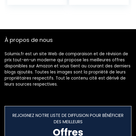
lumière pour Fête,
en main,
Concert,
Compatible avec
Halloween, Noël,
la plupart des
Mariage, Club
mixeurs et
contrôleurs pour
DJ, Bleu KNOB-
À propos de nous
CAP-BLUE
Solumix.fr est un site Web de comparaison et de révision de
prix tout-en-un moderne qui propose les meilleures offres
disponibles sur Amazon et vous tient au courant des derniers
blogs ajoutés. Toutes les images sont la propriété de leurs
propriétaires respectifs. Tout le contenu cité est dérivé de
leurs sources respectives.
REJOIGNEZ NOTRE LISTE DE DIFFUSION POUR BÉNÉFICIER
DES MEILLEURS
Offres