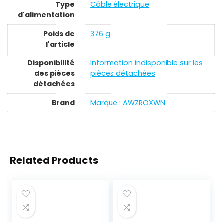
Type
‎Câble électrique
d'alimentation
Poids de
‎376 g
l'article
Disponibilité
‎Information indisponible sur les
des pièces
pièces détachées
détachées
Brand
Marque : AWZROXWN
Related Products