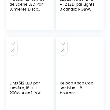
de Scène LED ​Par
V 12 LED par Lights
Lumières Disco
8 canaux RGBW
36W DMX RGBW
Éclairage de
avec
Bureau avec
Télécommande
Stroboscope DMX
Sans Fil 8 Modes
et Mode Actif pour
de Lumière Par
Disco Party
Light pourJardin,
Christmas Wall
Fête, Balcon, Bars,
Wash
DJ, Concerts,
Halloween, Noël –
4 PCS
DMX512 LED par
Reloop Knob Cap
lumière, 18 LED
Set blue – 8
200W 4 en 1 RGBW
boutons,
de scène lumière,
Revêtement en
Son/Maître
Caoutchouc pour
Esclave DJ Disco
une Meilleure prise