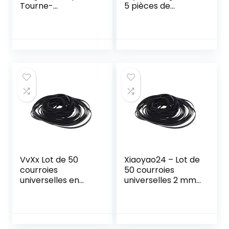
Tourne-
5 pièces de
Disque/Courroie
Rechange pour
d’entraînement de
Courroie de Platine
Disque/Courroie
Vinyle Différentes
de Platine pour
spécifications
pièces vidéo
Machine à
Largeur 0,20 Pouce
Cassette carrée
– Noir, 172 mm
LP Phonographe
Durable and Nice
Vinyle Record
Player Recorder
VvXx Lot de 50
Xiaoyao24 – Lot de
courroies
50 courroies
universelles en
universelles 2 mm
caoutchouc pour
en caoutchouc
enregistreurs,
pour enregistreurs,
walkman, lecteur
walkman, lecteur
CD/DVD Noir 40-
CD/DVD, noir, 40-