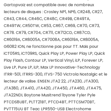
Gartopvoiz est compatible avec de nombreux
lecteurs de disques : Crosley NP1, NP6, CR248, CR27,
CR43, CR44, CR46C, CR48C, CR49B, CR49TA,
CR49TW, CR50TW, CR53, CR67, CR69, CR70, CR73,
CR78. CR79, CR704, CR711, CR712CD, CR87CD,
CR6019A, CR8005A, CR7008A, CR6019A, CR8005A,
G6082 ION, ne fonctionne pas pour TT. Mais pour
iCT05RS, iCT09RS, Quick Play LP, Power Play LP, Quick
Play Flash, Contour LP, Vertical Vinyl, iLP, Forever LP,
Live LP, Pure LP, iLP, Max LP Innovative-Technology
ITRR-501, ITRRS-300, ITVS-750 Victrola Nostalgic et le
lecteur de valise. ENSEN JTA2 22, JTA230, JTA300,
JTA380, JTA410, JTA420, JTA450, JTA460, JTA475,
JTA22NDL Boytone Musitrend 1byone Tyler Pyle
PTCDS8UBT, PLTT21BT, PTCD4BT, PTTCSM70BT,
PVTT15UU BT Teac LPR550-USB Electrohome