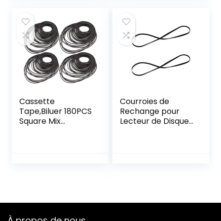
135 mm
135 mm
Cassette
Courroies de
Tape,Biluer 180PCS
Rechange pour
Square Mix
Lecteur de Disque
Cassette De
Vinyle Rétro
Bande Courroie De
Compatible,avec
Transmission
Tous Les Types de
Ceinture Machine
Platines à
for Enregistreurs
Courroie,270 mm
Walkman Lecteur
de Long Lot de 2
De DVD
Tokaneit
Accessoires De
Bricolage Outils De
À propos de nous
Réparation