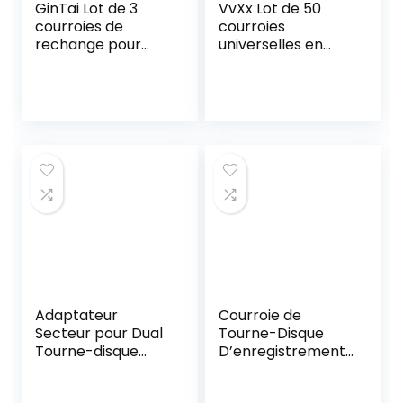
GinTai Lot de 3
VvXx Lot de 50
courroies de
courroies
rechange pour
universelles en
lecteur CD Sony
caoutchouc pour
CDP-CX300 CDP-
enregistreurs,
CX350 CDP-CX355
walkman, lecteur
421606101
CD/DVD Noir 40-
135 mm
Adaptateur
Courroie de
Secteur pour Dual
Tourne-Disque
Tourne-disque
D’enregistrement,
Euro version
Courroie pour
Enregistreur,Courr