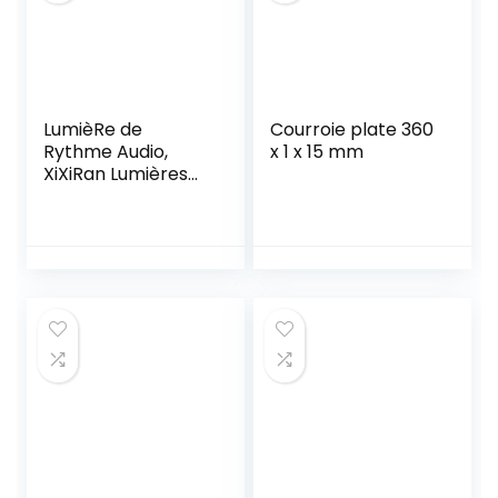
LumièRe de
Courroie plate 360
Rythme Audio,
x 1 x 15 mm
XiXiRan Lumières
de Ramassage de
Musique,
Ramassage Activé
La Voix, Barre
Lumineuse LED
Réactive au Son,
RGB 32 Bits Coloré
Contrôle du Son,
Musique Ambiance
Rythme LumièRe