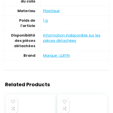
du colis
Materiau
‎Plastique
Poids de
‎1 g
l'article
Disponibilité
‎Information indisponible sur les
des pièces
pièces détachées
détachées
Brand
Marque : LLRYN
Related Products