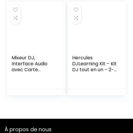
Intégrée et casque
DJ
Mixeur DJ,
Hercules
Interface Audio
DJLearning Kit – Kit
avec Carte
DJ tout en un – 2-
Son,Table de
deck DJControl
Mixage DJ avec
Inpulse 200
convertisseur de
Controller DJ USB
son et effet de
HDP DJ45 Casque
mélange,Contrôle
DJMonitor 32
ur dj avec
enceinte de
Microphone pour
monitoring
PC, YouTube,
enregistrement
À propos de nous