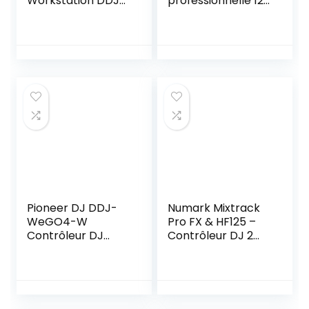
Workstation DDJ
professionnelle 12
SR, noir
canaux Contrôleur
DJ avec 99 effets
DSP Entrée
Bluetooth Lecteur
USB Alimentation
fantôme 48V
Pioneer DJ DDJ-
Numark Mixtrack
WeGO4-W
Pro FX & HF125 –
Contrôleur DJ
Contrôleur DJ 2
Portable
Decks pour Serato
Compatible iOS
DJ avec Table de
Blanc
Mixage DJ,
Interface Audio /
Carte Son