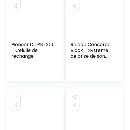
Pioneer DJ PN-X05
Reloop Concorde
– Celulle de
Black – Système
rechange
de prise de son
sphérique avec
construction
robuste pour
platines – son
professionnel,
convient au
scratch, (noir)