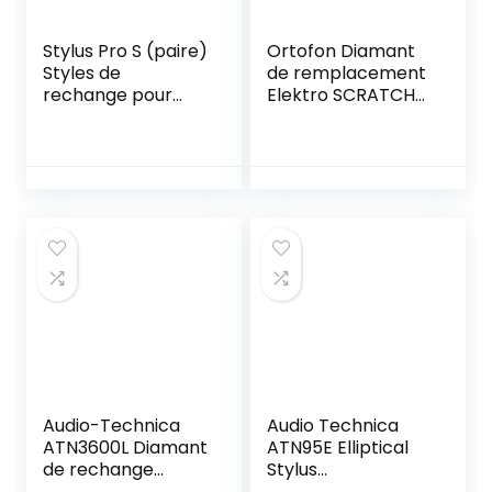
Stylus Pro S (paire)
Ortofon Diamant
Styles de
de remplacement
rechange pour
Elektro SCRATCH
tourne-disque
& MIX – Celulle de
rechange
Audio-Technica
Audio Technica
ATN3600L Diamant
ATN95E Elliptical
de rechange
Stylus
sphérique pour
(Replacement