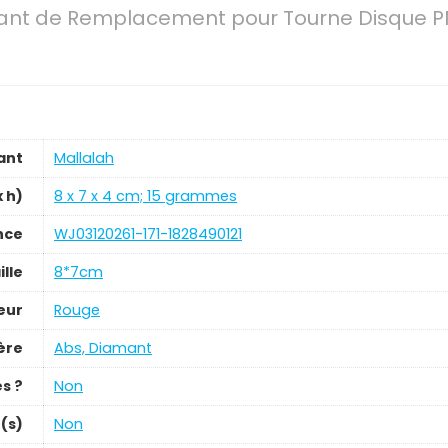
mant de Remplacement pour Tourne Disque PM 
ant
‎Mallalah
x h)
‎8 x 7 x 4 cm; 15 grammes
nce
‎WJ03120261-171-1828490121
ille
‎8*7cm
eur
‎Rouge
ère
‎Abs, Diamant
es ?
‎Non
e(s)
‎Non