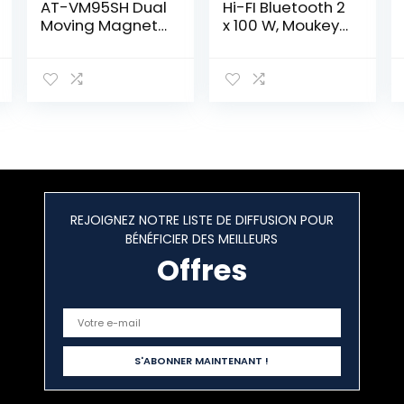
AT-VM95SH Dual
Hi-FI Bluetooth 2
Moving Magnet
x 100 W, Moukey
Cartridge 1/2″
Récepteur
Mount with
d’amplificateur
Shibata Stylus
de Puissance
Includes
Audio stéréo 5.0,
mountinting
2 canaux Classe
Hardware
D avec
(Black/Brown)
télécommande
/Alimentation
pour Haut-
parleurs passifs,
REJOIGNEZ NOTRE LISTE DE DIFFUSION POUR
TV, DVD-MAMP4
BÉNÉFICIER DES MEILLEURS
Offres