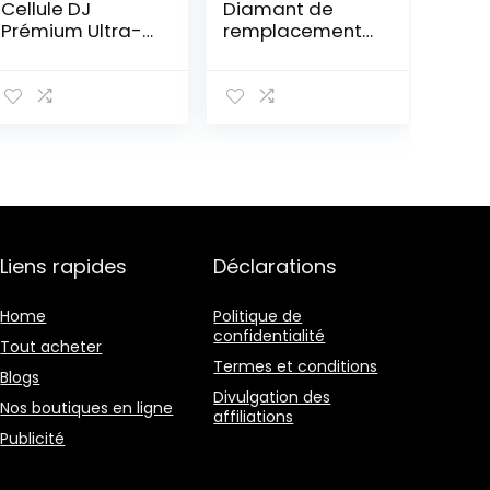
Cellule DJ
Diamant de
Prémium Ultra-
remplacement
Robuste (Boitier
Elektro SCRATCH
Amovible et
& MIX – Celulle
Stylus Inclus)
de rechange
pour Platines
Vinyles, Parfaite
pour Le Mixage
et Le Scratch
Liens rapides
Déclarations
Home
Politique de
confidentialité
Tout acheter
Termes et conditions
Blogs
Divulgation des
Nos boutiques en ligne
affiliations
Publicité