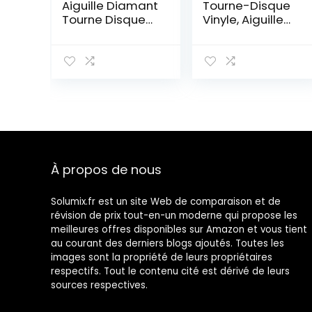
Aiguille Diamant
Tourne-Disque
Tourne Disque
Vinyle, Aiguille
Aiguilles de
de Stylet
Stylet de
phonographe,
Remplacement
Micro
pour Platine
magnétique
l’aiguille pour
Mobile pour
disques vinyles
phonographe
LP,3 Pièces
de Tourne-
Disque Vinyle
À propos de nous
Solumix.fr est un site Web de comparaison et de
révision de prix tout-en-un moderne qui propose les
meilleures offres disponibles sur Amazon et vous tient
au courant des derniers blogs ajoutés. Toutes les
images sont la propriété de leurs propriétaires
respectifs. Tout le contenu cité est dérivé de leurs
sources respectives.