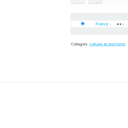
France
-
Category:
Cellules et diamants
V