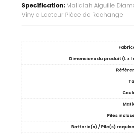
Specification:
Mallalah Aiguille Dia
Vinyle Lecteur Pièce de Rechange
Fabric
Dimensions du produit (L x l 
Référe
Ta
Coul
Mati
Piles inclus
Batterie(s) / Pile(s) requis