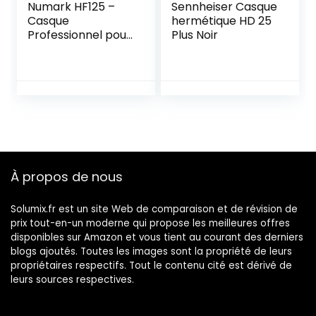
Numark HF125 –
Sennheiser Casque
Casque
hermétique HD 25
Professionnel pour
Plus Noir
DJ Ultra-Portable
avec Câble de 1,8
m, Haut-Parleurs
40 mm pour Une
Plus Large Plage
de Réponse en
Fréquence et
Design Fermé pour
Une Isolation
À propos de nous
Exceptionnelle
Solumix.fr est un site Web de comparaison et de révision de
prix tout-en-un moderne qui propose les meilleures offres
disponibles sur Amazon et vous tient au courant des derniers
blogs ajoutés. Toutes les images sont la propriété de leurs
propriétaires respectifs. Tout le contenu cité est dérivé de
leurs sources respectives.