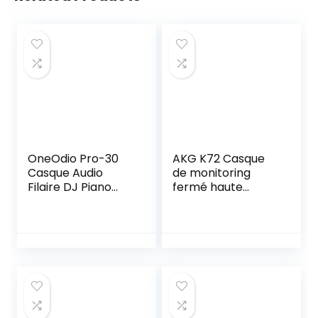
OneOdio Pro-30
AKG K72 Casque
Casque Audio
de monitoring
Filaire DJ Piano
fermé haute
Guitare Studio
performance
avec Circum-
Auriculaire Coton
Extra Épais et
Doux, Hi-Res Audio
Extra Bass, Share-
Port, 2 Prise Jacks,
Heaphone Musique
Phone PC AMP