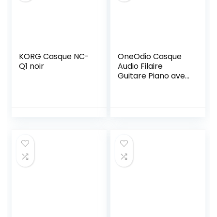
Monitor
KORG Casque NC-
OneOdio Casque
Q1 noir
Audio Filaire
Guitare Piano avec
Micro, Confort
Léger Casque avec
Share-Port et 2
Câble, Hi-Fi et Hi-
Res Audio, Circum-
Auriculaire
Headphone
Musique pour
Phone PC Clavier
Studio DJ Noir