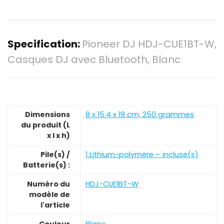
Specification:
Pioneer DJ HDJ-CUE1BT-W,
Casques DJ avec Bluetooth, Blanc
Dimensions
‎8 x 15.4 x 19 cm; 250 grammes
du produit (L
x l x h)
Pile(s) /
‎1 Lithium-polymère – incluse(s)
Batterie(s) :
Numéro du
‎HDJ-CUE1BT-W
modèle de
l'article
Couleur
‎Blanc.