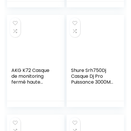
Fréquence
distraction
Optimisée avec
Basse Profondes,
Médiums Précis et
Aigus de Grande
Clarté,
Noir/Argent
AKG K72 Casque
Shure Srh750Dj
de monitoring
Casque Dj Pro
fermé haute
Puissance 3000Mw
performance
Noir