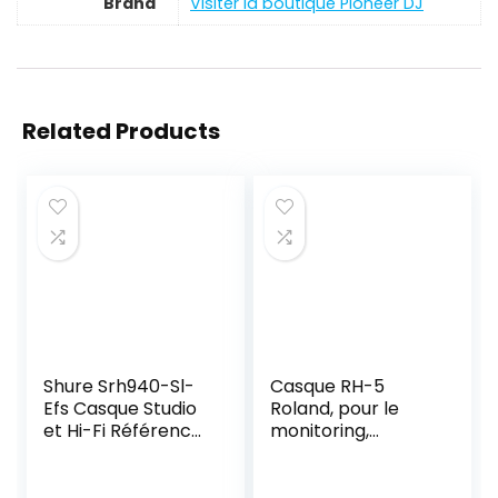
Brand
Visiter la boutique Pioneer DJ
Related Products
Shure Srh940-Sl-
Casque RH-5
Efs Casque Studio
Roland, pour le
et Hi-Fi Référence
monitoring,
pour Applications
conception
Professionnelles,
fermée pour une
Réponse En
écoute sans