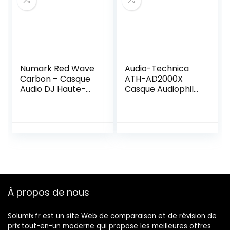
Numark Red Wave
Audio-Technica
Carbon – Casque
ATH-AD2000X
Audio DJ Haute-
Casque Audiophile
Fidélité et Ultra-
Ouvert Haute
Léger avec Design
Résolution Audio,
Pivotant, Haut-
Noir
Parleurs 50 mm,
Câble Détachable,
Adaptateur 3,5
mm et Étui Inclus
À propos de nous
Solumix.fr est un site Web de comparaison et de révision de
prix tout-en-un moderne qui propose les meilleures offres