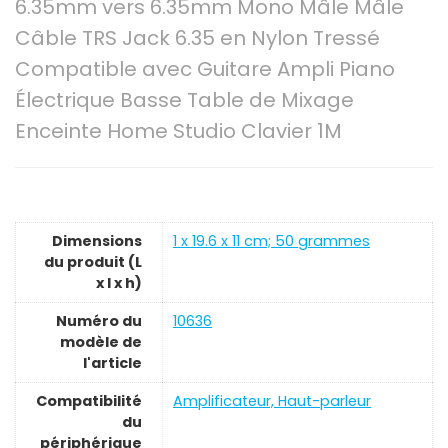
6.35mm vers 6.35mm Mono Mâle Mâle
Câble TRS Jack 6.35 en Nylon Tressé
Compatible avec Guitare Ampli Piano
Électrique Basse Table de Mixage
Enceinte Home Studio Clavier 1M
Dimensions
‎1 x 19.6 x 11 cm; 50 grammes
du produit (L
x l x h)
Numéro du
‎10636
modèle de
l'article
Compatibilité
‎Amplificateur, Haut-parleur
du
périphérique