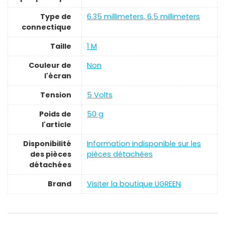
Type de
‎6.35 millimeters, 6.5 millimeters
connectique
Taille
‎1 M
Couleur de
‎Non
l'écran
Tension
‎5 Volts
Poids de
‎50 g
l'article
Disponibilité
‎Information indisponible sur les
des pièces
pièces détachées
détachées
Brand
Visiter la boutique UGREEN