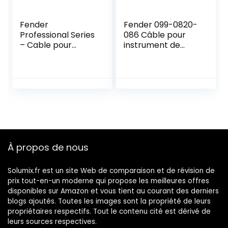
Fender
Fender 099-0820-
Professional Series
086 Câble pour
– Cable pour
instrument de
Instrument – 4.5m
série Deluxe – 15 pi
– Droit/Droit –
– STR / ANG –
Rouge Tweed
Tweed
À propos de nous
Solumix.fr est un site Web de comparaison et de révision de
prix tout-en-un moderne qui propose les meilleures offres
disponibles sur Amazon et vous tient au courant des derniers
blogs ajoutés. Toutes les images sont la propriété de leurs
propriétaires respectifs. Tout le contenu cité est dérivé de
leurs sources respectives.