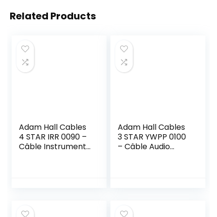
Related Products
Adam Hall Cables
Adam Hall Cables
4 STAR IRR 0090 –
3 STAR YWPP 0100
Câble Instrument
– Câble Audio
REAN Jack 6,35
Mini-Jack 3,5 mm
mm coudé mono
stéréo vers 2 x
vers Jack 6,35 mm
Jack 6,35 mm
coudé mono 0,9 m
mono 1 m