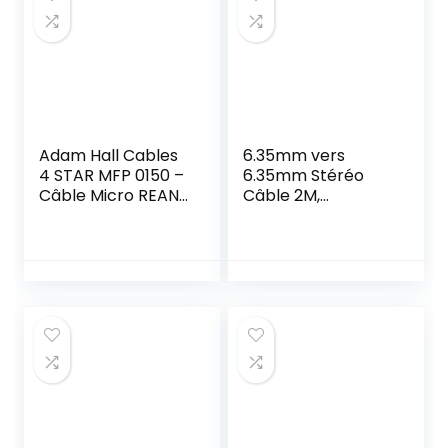
Adam Hall Cables
6.35mm vers
4 STAR MFP 0150 –
6.35mm Stéréo
Câble Micro REAN
Câble 2M,
XLR femelle vers
ANNNWZZD 1/4
Jack 6,35 mm
TRS Jack Mâle
mono 1,5 m
vers Mâle Câble
pour Guitare,
Basse
Clavier,Amplificate
ur,Table de Mixage