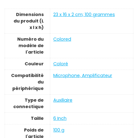
Dimensions
‎23 x 16 x 2 cm; 100 grammes
du produit (L
x l x h)
Numéro du
‎Colored
modèle de
l'article
Couleur
‎Coloré
Compatibilité
‎Microphone, Amplificateur
du
périphérique
Type de
‎Auxiliaire
connectique
Taille
‎6 Inch
Poids de
‎100 g
l'article