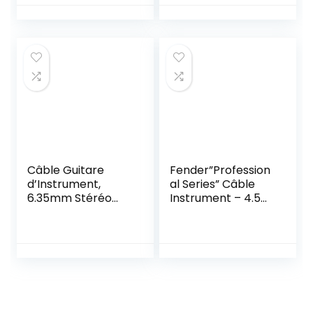
Câble Guitare
Fender”Profession
d’Instrument,
al Series” Câble
6.35mm Stéréo
Instrument – 4.5m
vers 6.35mm Mono
– Droit/Angle –
Jack Audio Câble,
Noir 990820059
Mâle à Mâle Fil
Alliage de Zinc
6.35mm Prise
Droite pour
Instruments
Électriques,