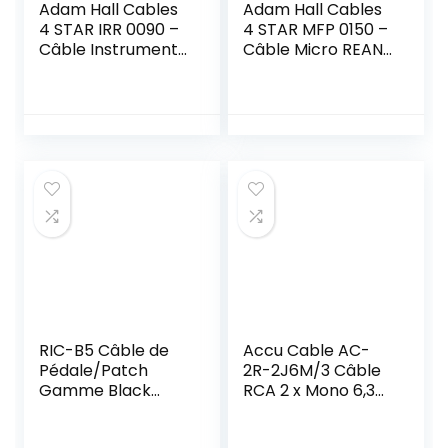
Adam Hall Cables
Adam Hall Cables
4 STAR IRR 0090 –
4 STAR MFP 0150 –
Câble Instrument
Câble Micro REAN
REAN Jack 6,35
XLR femelle vers
mm coudé mono
Jack 6,35 mm
vers Jack 6,35 mm
mono 1,5 m
coudé mono 0,9 m
RIC-B5 Câble de
Accu Cable AC-
Pédale/Patch
2R-2J6M/3 Câble
Gamme Black
RCA 2 x Mono 6,3
Roland , Noir
mm Jack 3 m