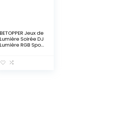
BETOPPER Jeux de
Lumière Soirée DJ
Lumière RGB Spot
Lumière Soirée
PAR DMX LED
54x3W Pro
Discothèque
Lumière Éclairage
Scène Son
Projecteur pour
Fête Église
Mariage Concert
Club LPC007-H 4
pièces