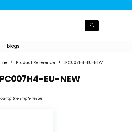
blogs
ome
Product Référence
‎LPC007H4-EU-NEW
‎LPC007H4-EU-NEW
owing the single result