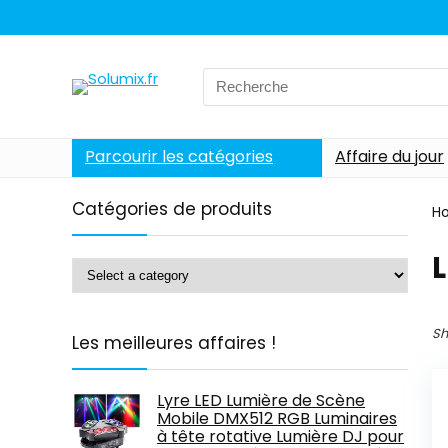
Search
for:
Parcourir les catégories
Affaire du jour
Catégories de produits
H
Sh
Les meilleures affaires !
Lyre LED Lumière de Scène
Mobile DMX512 RGB Luminaires
à tête rotative Lumière DJ pour