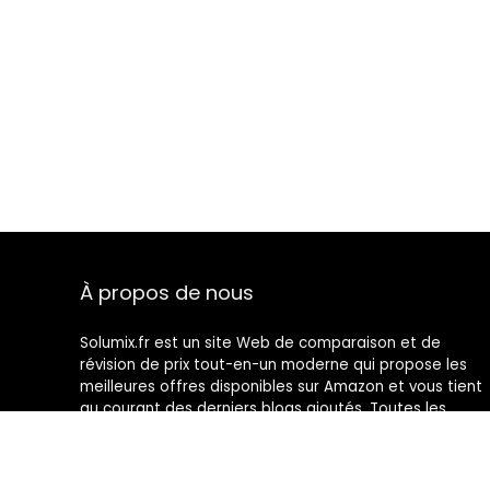
À propos de nous
Solumix.fr est un site Web de comparaison et de
révision de prix tout-en-un moderne qui propose les
meilleures offres disponibles sur Amazon et vous tient
au courant des derniers blogs ajoutés. Toutes les
images sont la propriété de leurs propriétaires
respectifs. Tout le contenu cité est dérivé de leurs
sources respectives.