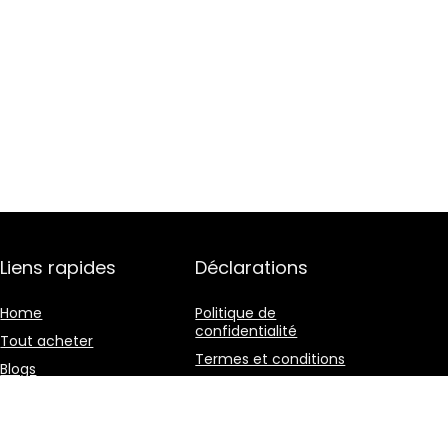
Liens rapides
Déclarations
Home
Politique de
confidentialité
Tout acheter
Termes et conditions
Blogs
Divulgation des
Nos boutiques en ligne
affiliations
Publicité