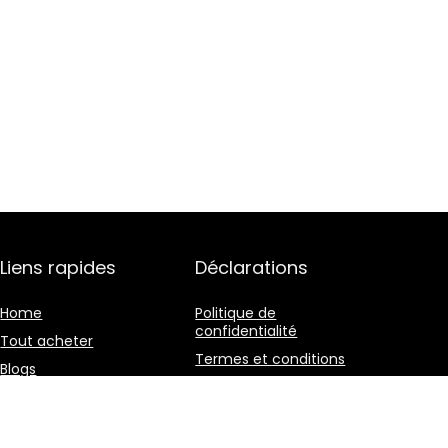
Liens rapides
Déclarations
Home
Politique de
confidentialité
Tout acheter
Termes et conditions
Blogs
Divulgation des
Nos boutiques en ligne
affiliations
Publicité