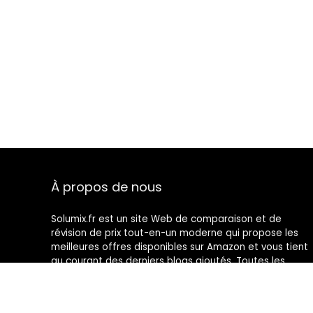
À propos de nous
Solumix.fr est un site Web de comparaison et de
révision de prix tout-en-un moderne qui propose les
meilleures offres disponibles sur Amazon et vous tient
au courant des derniers blogs ajoutés. Toutes les
images sont la propriété de leurs propriétaires
respectifs. Tout le contenu cité est dérivé de leurs
sources respectives.