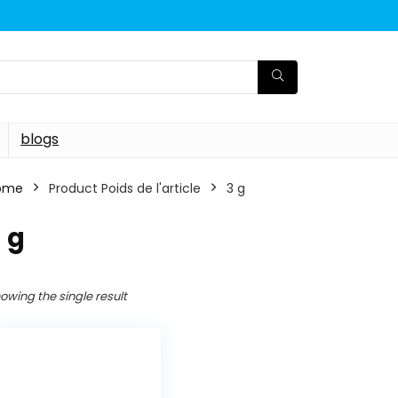
blogs
ome
Product Poids de l'article
‎3 g
3 g
owing the single result