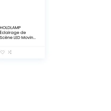
HOLDLAMP
Éclairage de
Scène LED Moving
Head Lampe
RGBW DMX512
uminaires à Tête
Rotative Effet 8
Motifs Effet
Lumineux pour
Fête Bar
Halloween Noël
Mariage Disco DJ