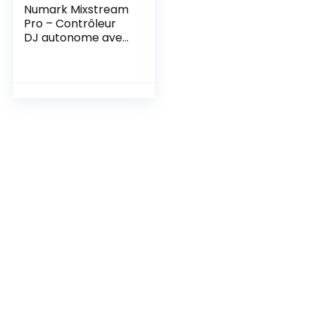
Numark Mixstream
Pro – Contrôleur
DJ autonome avec
haut-parleurs
intégrés, écran
tactile 7”,
streaming Wi-Fi,
contrôles lumière
intelligente,
platines DJ 6”, 2
decks et effets
sonores