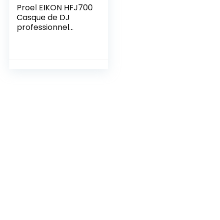
Proel EIKON HFJ700
Casque de DJ
professionnel
confortable et
adapté pour de
longues sessions de
travail Noir