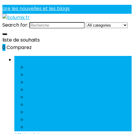
Lire les nouvelles et les blogs
Search for:
liste de souhaits
0
Comparez
Parcourir les catégories
Câbles et jacks
Casques DJ
Cellules et diamants
Contrôleur DJ
Courroies
Suite
DJ Set
Effets DJ
Mixeurs DJ