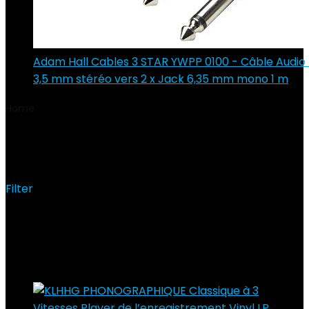
Adam Hall Cables 3 STAR YWPP 0100 - Câble Audio
3,5 mm stéréo vers 2 x Jack 6,35 mm mono 1 m
Home
Product Materiau
‎Wood
‎Wood
Filter
Showing the single result
Added to wishlist
Removed from wishlist
0
Add to compare