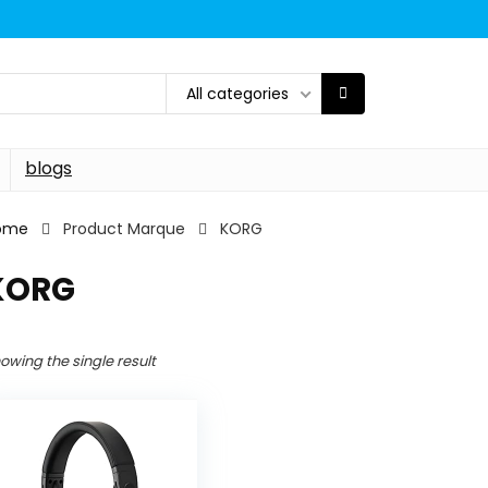
All categories
blogs
ome
Product Marque
‎KORG
‎KORG
owing the single result