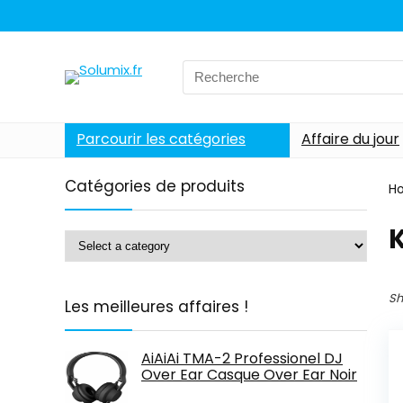
Search
for:
Parcourir les catégories
Affaire du jour
Catégories de produits
H
Sh
Les meilleures affaires !
AiAiAi TMA-2 Professionel DJ
Over Ear Casque Over Ear Noir