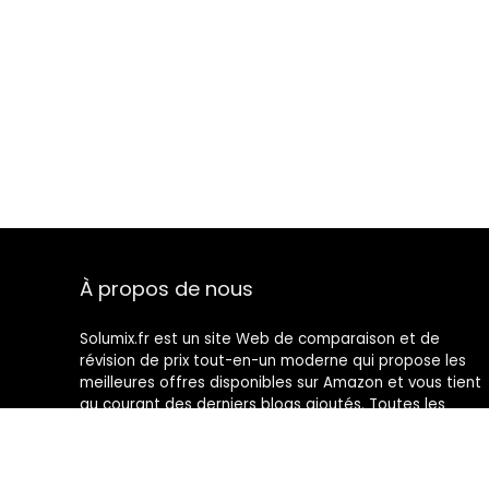
À propos de nous
Solumix.fr est un site Web de comparaison et de
révision de prix tout-en-un moderne qui propose les
meilleures offres disponibles sur Amazon et vous tient
au courant des derniers blogs ajoutés. Toutes les
images sont la propriété de leurs propriétaires
respectifs. Tout le contenu cité est dérivé de leurs
sources respectives.