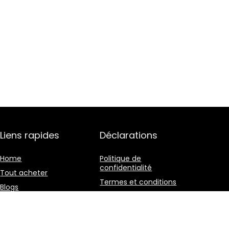
Liens rapides
Déclarations
Home
Politique de
confidentialité
Tout acheter
Termes et conditions
Blogs
Divulgation des
Nos boutiques en ligne
affiliations
Publicité